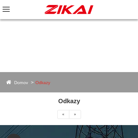
Domov
Odkazy
Odkazy
«
»