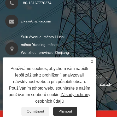
+86-15167776274
zikai@cnzikai.com
Sulu Avenue, město Liushi,
město Yueqing, město
Wenzhou, provincie Zhejiang,
Čína
X
Používáme cookies, abychom vám nabídli
lepší zážitek z prohlížení, analyzovali
Copyright © 2024 Shanghai Zikai Electric Co., Ltd. Všechna
návštěvnost webu a přizpůsobili obsah.
práva vyhrazena
Links
|
Sitemap
|
RSS
|
XML
|
Zásady
Používáním tohoto webu souhlasíte s naším
ochrany osobních údajů
|
používáním souborů cookie.
Zásady ochrany
osobních údajů
Odmítnout
Přijmout