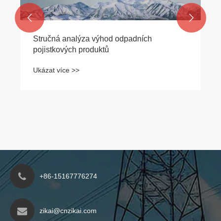


+86-15167776274
zikai@cnzikai.com