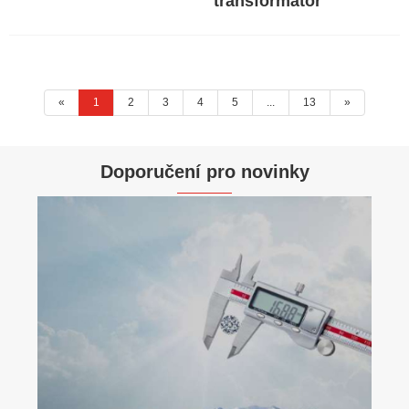
transformátor
«
1
2
3
4
5
...
13
»
Doporučení pro novinky
Jak mohou transformátory napětí zlepšit
účinnost a bezpečnost elektrického
systému?
Ukázat více >>