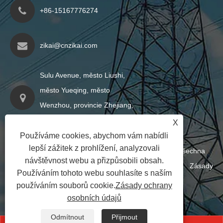
+86-15167776274
zikai@cnzikai.com
Sulu Avenue, město Liushi,
město Yueqing, město
Wenzhou, provincie Zhejiang,
Čína
X
Používáme cookies, abychom vám nabídli
lepší zážitek z prohlížení, analyzovali
Copyright © 2024 Shanghai Zikai Electric Co., Ltd. Všechna
návštěvnost webu a přizpůsobili obsah.
práva vyhrazena
Links
|
Sitemap
|
RSS
|
XML
|
Zásady
Používáním tohoto webu souhlasíte s naším
ochrany osobních údajů
|
používáním souborů cookie.
Zásady ochrany
osobních údajů
Odmítnout
Přijmout