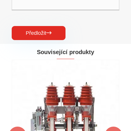
Předložit

Související produkty
Spínač vysokého napětí AC
Ukázat více >>