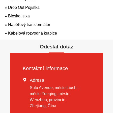
Drop Out Pojistka
Bleskojistka
Napěťový transformátor
Kabelová rozvodná krabice
Odeslat dotaz
Kontaktní informace

Adresa
Sulu Avenue, město Liushi,
město Yueqing, město
Wenzhou, provincie
Zhejiang, Čína