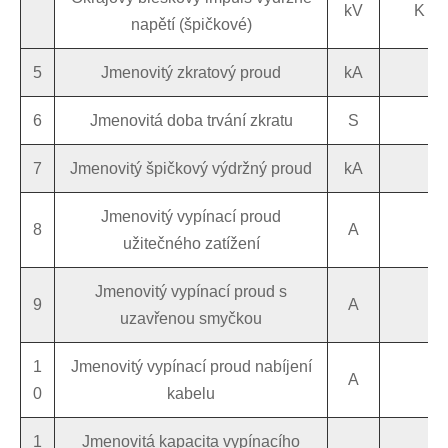
kV
K ze
napětí (špičkové)
5
Jmenovitý zkratový proud
kA
6
Jmenovitá doba trvání zkratu
S
7
Jmenovitý špičkový výdržný proud
kA
Jmenovitý vypínací proud
8
A
užitečného zatížení
Jmenovitý vypínací proud s
9
A
uzavřenou smyčkou
1
Jmenovitý vypínací proud nabíjení
A
0
kabelu
1
Jmenovitá kapacita vypínacího