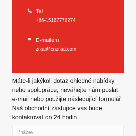

Tel
+86-15167776274
E-mailem

zikai@cnzikai.com
Máte-li jakýkoli dotaz ohledně nabídky
nebo spolupráce, neváhejte nám poslat
e-mail nebo použijte následující formulář.
Náš obchodní zástupce vás bude
kontaktovat do 24 hodin.