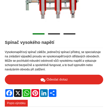
Spínač vysokého napětí
Vysokonapěťový spínač zátěže, jedinečný spínací přístroj, se specializuje
na zvládání výpadků proudu ve vysokonapěťových střídavých obvodech.
Může se pochlubit robustní odolností vůči vysokému napětí a vykazuje
schopnost bezpečně a spolehlivě fungovat, a to buď vypnutím nebo
navázáním obvodu při zatížení.
Odeslat dotaz
Facebook
X
WhatsApp
Pinterest
LinkedIn
Share
Popis výrobku