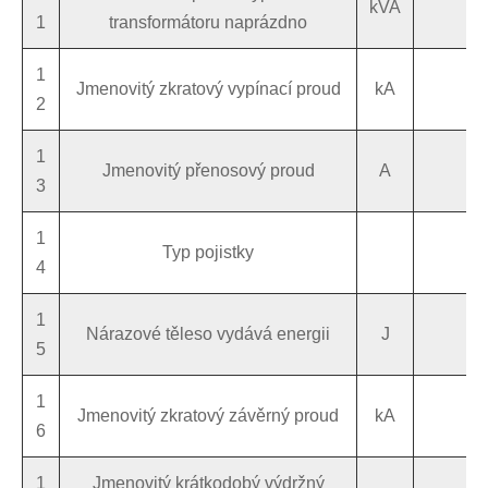
kVA
1
transformátoru naprázdno
1
Jmenovitý zkratový vypínací proud
kA
2
1
Jmenovitý přenosový proud
A
3
1
Typ pojistky
4
1
Nárazové těleso vydává energii
J
5
1
Jmenovitý zkratový závěrný proud
kA
6
1
Jmenovitý krátkodobý výdržný