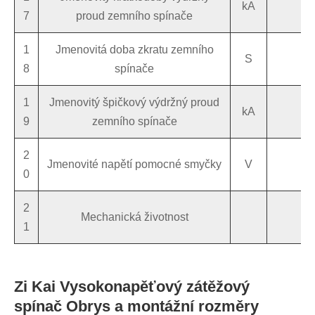
kA
7
proud zemního spínače
1
Jmenovitá doba zkratu zemního
S
8
spínače
1
Jmenovitý špičkový výdržný proud
kA
9
zemního spínače
2
Jmenovité napětí pomocné smyčky
V
0
2
Mechanická životnost
1
Zi Kai Vysokonapěťový zátěžový
spínač Obrys a montážní rozměry