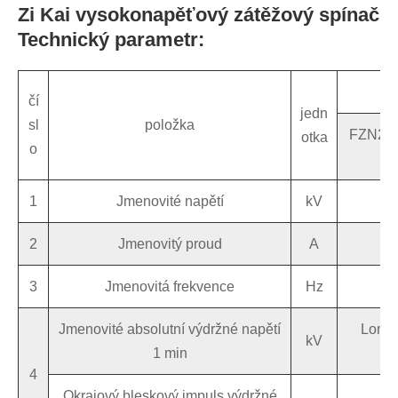
Zi Kai vysokonapěťový zátěžový spínač
Technický parametr:
čí
jedn
sl
položka
FZN25-
otka
o
1
Jmenovité napětí
kV
2
Jmenovitý proud
A
3
Jmenovitá frekvence
Hz
Jmenovité absolutní výdržné napětí
Lom 3
kV
1 min
4
Okrajový bleskový impuls výdržné