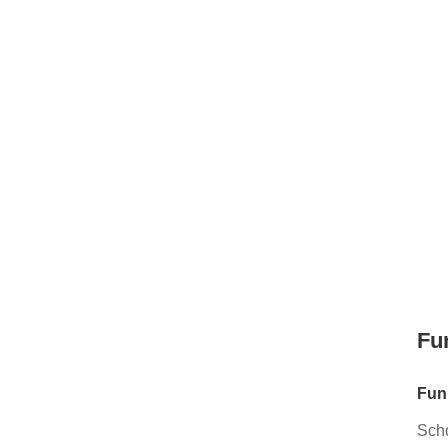
Fu
Fun
Scho