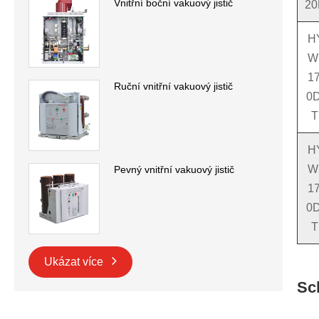
Vnitřní boční vakuový jistič
20
H
W
17
Ruční vnitřní vakuový jistič
0D
T
H
W
Pevný vnitřní vakuový jistič
17
0D
T
Ukázat více
Sc