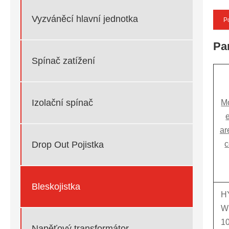
Vyzváněcí hlavní jednotka
P
Pa
Spínač zatížení
Izolační spínač
M
e
ar
Drop Out Pojistka
c
Bleskojistka
H
W
10
Napěťový transformátor