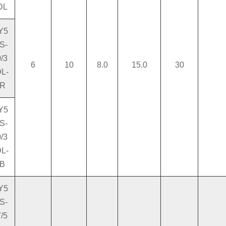
DL
Y5
S-
/3
6
10
8.0
15.0
30
L-
R
Y5
S-
/3
L-
B
Y5
S-
/5