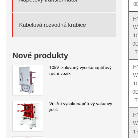
0
H
Kabelová rozvodná krabice
W
10
0D
T
Nové produkty
H
10kV izolovaný vysokonapěťový
ruční vozík
W
10
0D
T
Vnitřní vysokonapěťový vakuový
jistič
H
W
17