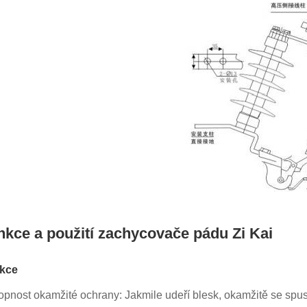
nkce a použití zachycovače pádu Zi Kai
kce
pnost okamžité ochrany: Jakmile udeří blesk, okamžitě se spus