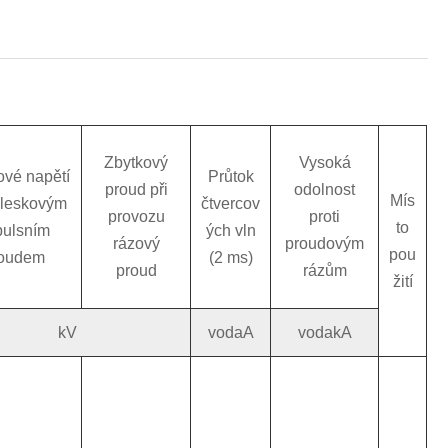
Zbytkový
Vysoká
ové napětí
Průtok
proud při
odolnost
Mís
bleskovým
čtvercov
provozu
proti
to
pulsním
ých vln
rázový
proudovým
pou
oudem
(2 ms)
proud
rázům
žití
kV
vodaA
vodakA