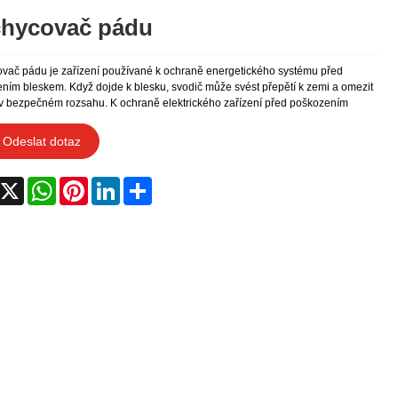
hycovač pádu
vač pádu je zařízení používané k ochraně energetického systému před
ním bleskem. Když dojde k blesku, svodič může svést přepětí k zemi a omezit
 v bezpečném rozsahu. K ochraně elektrického zařízení před poškozením
Odeslat dotaz
acebook
X
WhatsApp
Pinterest
LinkedIn
Share