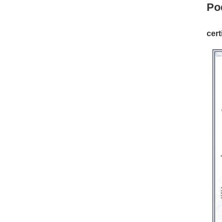
Po
cert