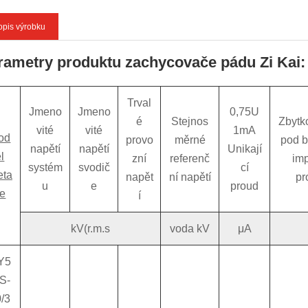
opis výrobku
rametry produktu zachycovače pádu Zi Kai:
Trval
Jmeno
Jmeno
0,75U
é
Stejnos
Zbytk
vité
vité
1mA
od
provo
měrné
pod 
napětí
napětí
Unikají
l
zní
referenč
im
systém
svodič
cí
eta
napět
ní napětí
pr
u
e
proud
e
í
kV(r.m.s
voda kV
μA
Y5
S-
/3