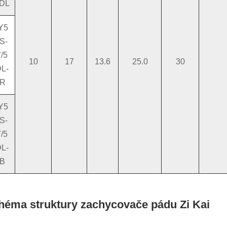
DL
Y5
S-
/5
10
17
13.6
25.0
30
L-
R
Y5
S-
/5
L-
B
héma struktury zachycovače pádu Zi Kai