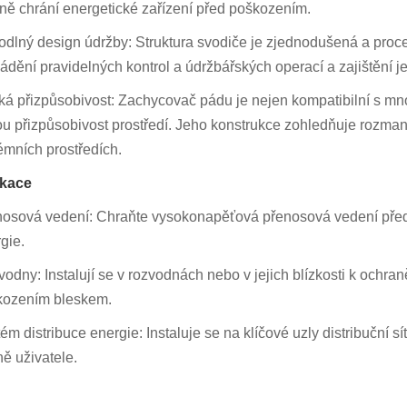
ně chrání energetické zařízení před poškozením.
dlný design údržby: Struktura svodiče je zjednodušená a proce
ádění pravidelných kontrol a údržbářských operací a zajištění j
ká přizpůsobivost: Zachycovač pádu je nejen kompatibilní s mno
ou přizpůsobivost prostředí. Jeho konstrukce zohledňuje rozmanit
émních prostředích.
ikace
osová vedení: Chraňte vysokonapěťová přenosová vedení před úd
gie.
odny: Instalují se v rozvodnách nebo v jejich blízkosti k ochraně
kozením bleskem.
ém distribuce energie: Instaluje se na klíčové uzly distribuční sí
ně uživatele.