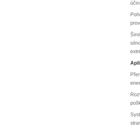
účin
Poho
prov
Širo
siln
extr
Apl
Přen
ener
Rozv
poš
Syst
stra