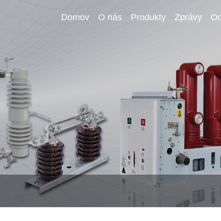
Domov
O nás
Produkty
Zprávy
Od