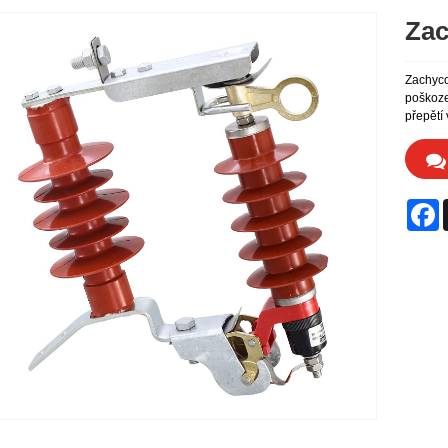
Zac
Zachyco
poškoze
přepětí
F