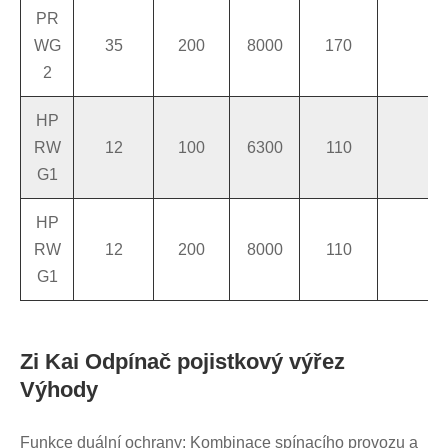
PR
WG
35
200
8000
170
1
2
HP
RW
12
100
6300
110
4
G1
HP
RW
12
200
8000
110
4
G1
Zi Kai Odpínač pojistkový výřez
Výhody
Funkce duální ochrany: Kombinace spínacího provozu a