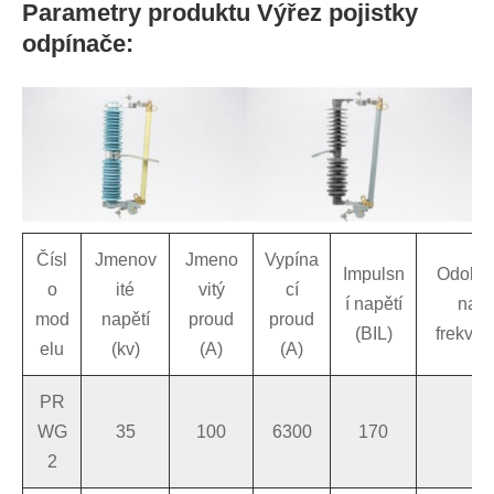
Parametry produktu Výřez pojistky
odpínače:
Čísl
Jmenov
Jmeno
Vypína
Impulsn
Odolné
o
ité
vitý
cí
í napětí
napá
mod
napětí
proud
proud
(BIL)
frekven
elu
(kv)
(A)
(A)
PR
WG
35
100
6300
170
1
2