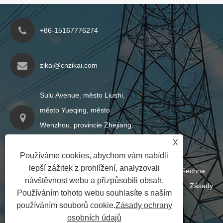
+86-15167776274
zikai@cnzikai.com
Sulu Avenue, město Liushi,
město Yueqing, město
Wenzhou, provincie Zhejiang,
Čína
X
Používáme cookies, abychom vám nabídli
lepší zážitek z prohlížení, analyzovali
Copyright © 2024 Shanghai Zikai Electric Co., Ltd. Všechna
návštěvnost webu a přizpůsobili obsah.
práva vyhrazena
Links
|
Sitemap
|
RSS
|
XML
|
Zásady
Používáním tohoto webu souhlasíte s naším
ochrany osobních údajů
|
používáním souborů cookie.
Zásady ochrany
osobních údajů