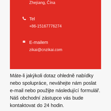
Zhejiang, Čína

Tel
+86-15167776274
E-mailem

zikai@cnzikai.com
Máte-li jakýkoli dotaz ohledně nabídky
nebo spolupráce, neváhejte nám poslat
e-mail nebo použijte následující formulář.
Náš obchodní zástupce vás bude
kontaktovat do 24 hodin.