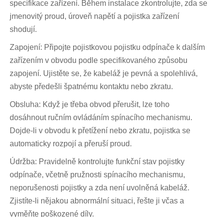
specifikace zařízení. Během instalace zkontrolujte, zda se
jmenovitý proud, úroveň napětí a pojistka zařízení
shodují.
Zapojení: Připojte pojistkovou pojistku odpínače k ​​dalším
zařízením v obvodu podle specifikovaného způsobu
zapojení. Ujistěte se, že kabeláž je pevná a spolehlivá,
abyste předešli špatnému kontaktu nebo zkratu.
Obsluha: Když je třeba obvod přerušit, lze toho
dosáhnout ručním ovládáním spínacího mechanismu.
Dojde-li v obvodu k přetížení nebo zkratu, pojistka se
automaticky rozpojí a přeruší proud.
Údržba: Pravidelně kontrolujte funkční stav pojistky
odpínače, včetně pružnosti spínacího mechanismu,
neporušenosti pojistky a zda není uvolněná kabeláž.
Zjistíte-li nějakou abnormální situaci, řešte ji včas a
vyměňte poškozené díly.