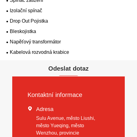
Spínač zatížení
Izolační spínač
Drop Out Pojistka
Bleskojistka
Napěťový transformátor
Kabelová rozvodná krabice
Odeslat dotaz
Kontaktní informace

Adresa
Sulu Avenue, město Liushi,
město Yueqing, město
Wenzhou, provincie