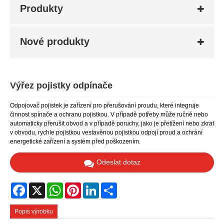
Produkty
Nové produkty
Výřez pojistky odpínače
Odpojovač pojistek je zařízení pro přerušování proudu, které integruje
činnost spínače a ochranu pojistkou. V případě potřeby může ručně nebo
automaticky přerušit obvod a v případě poruchy, jako je přetížení nebo zkrat
v obvodu, rychle pojistkou vestavěnou pojistkou odpojí proud a ochrání
energetické zařízení a systém před poškozením.
Odeslat dotaz
Facebook
X
WhatsApp
Pinterest
LinkedIn
Share
Popis výrobku