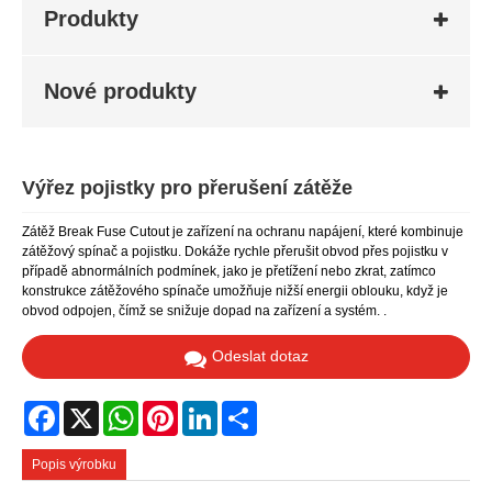
Produkty
Nové produkty
Výřez pojistky pro přerušení zátěže
Zátěž Break Fuse Cutout je zařízení na ochranu napájení, které kombinuje
zátěžový spínač a pojistku. Dokáže rychle přerušit obvod přes pojistku v
případě abnormálních podmínek, jako je přetížení nebo zkrat, zatímco
konstrukce zátěžového spínače umožňuje nižší energii oblouku, když je
obvod odpojen, čímž se snižuje dopad na zařízení a systém. .
Odeslat dotaz
Facebook
X
WhatsApp
Pinterest
LinkedIn
Share
Popis výrobku