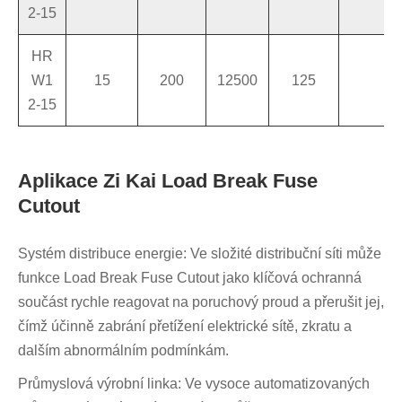
2-15
HR
W1
15
200
12500
125
4
2-15
Aplikace Zi Kai Load Break Fuse
Cutout
Systém distribuce energie: Ve složité distribuční síti může
funkce Load Break Fuse Cutout jako klíčová ochranná
součást rychle reagovat na poruchový proud a přerušit jej,
čímž účinně zabrání přetížení elektrické sítě, zkratu a
dalším abnormálním podmínkám.
Průmyslová výrobní linka: Ve vysoce automatizovaných