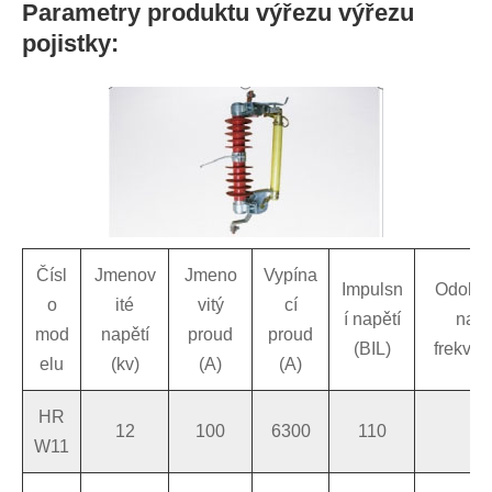
Parametry produktu výřezu výřezu
pojistky:
Čísl
Jmenov
Jmeno
Vypína
Impulsn
Odolné
o
ité
vitý
cí
í napětí
napá
mod
napětí
proud
proud
(BIL)
frekven
elu
(kv)
(A)
(A)
HR
12
100
6300
110
4
W11