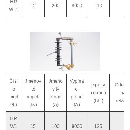
HR
12
200
8000
110
4
W11
Čísl
Jmenov
Jmeno
Vypína
Impulsn
Odolné
o
ité
vitý
cí
í napětí
napá
mod
napětí
proud
proud
(BIL)
frekven
elu
(kv)
(A)
(A)
HR
W1
15
100
8000
125
4