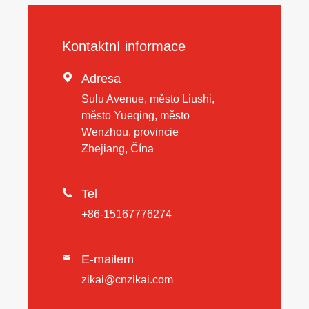
Kontaktní informace

Adresa
Sulu Avenue, město Liushi,
město Yueqing, město
Wenzhou, provincie
Zhejiang, Čína

Tel
+86-15167776274
E-mailem

zikai@cnzikai.com