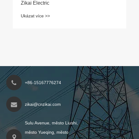
Zikai Electric
Ukázat více >>
+86-15167776274
zikai@cnzikai.com
Sulu Avenue, město Liushi,
město Yueqing, město