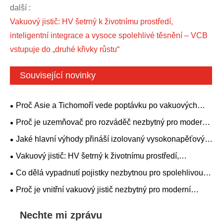
další :
Vakuový jistič: HV šetrný k životnímu prostředí,
inteligentní integrace a vysoce spolehlivé těsnění – VCB
vstupuje do „druhé křivky růstu“
Související novinky
Proč Asie a Tichomoří vede poptávku po vakuových
vypínačích, protože Čína a Indie rozšiřují energetické sítě
Proč je uzemňovač pro rozváděč nezbytný pro moderní
elektrickou bezpečnost a spolehlivost napájení
Jaké hlavní výhody přináší izolovaný vysokonapěťový
ruční vozík ZIKAI 10kV pro systémy distribuce energie?
Vakuový jistič: HV šetrný k životnímu prostředí,
inteligentní integrace a vysoce spolehlivé těsnění – VCB
Co dělá vypadnutí pojistky nezbytnou pro spolehlivou
vstupuje do „druhé křivky růstu“
ochranu nadzemního vedení?
Proč je vnitřní vakuový jistič nezbytný pro moderní
systémy distribuce energie?
Nechte mi zprávu