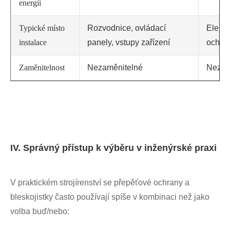
energií
Typické místo
Rozvodnice, ovládací
Elektr
instalace
panely, vstupy zařízení
ochra
Zaměnitelnost
Nezaměnitelné
Nezam
IV. Správný přístup k výběru v inženýrské praxi
V praktickém strojírenství se přepěťové ochrany a
bleskojistky často používají spíše v kombinaci než jako
volba buď/nebo: