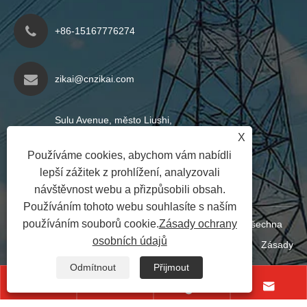
+86-15167776274
zikai@cnzikai.com
Sulu Avenue, město Liushi,
X
město Yueqing, město
Používáme cookies, abychom vám nabídli
Wenzhou, provincie Zhejiang,
lepší zážitek z prohlížení, analyzovali
Čína
návštěvnost webu a přizpůsobili obsah.
Používáním tohoto webu souhlasíte s naším
používáním souborů cookie.
Zásady ochrany
Copyright © 2024 Shanghai Zikai Electric Co., Ltd. Všechna
osobních údajů
práva vyhrazena
Links
|
Sitemap
|
RSS
|
XML
|
Zásady
ochrany osobních údajů
|
Odmítnout
Přijmout



