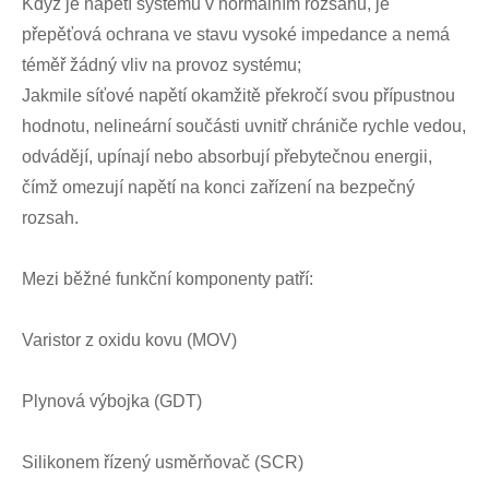
Když je napětí systému v normálním rozsahu, je
přepěťová ochrana ve stavu vysoké impedance a nemá
téměř žádný vliv na provoz systému;
Jakmile síťové napětí okamžitě překročí svou přípustnou
hodnotu, nelineární součásti uvnitř chrániče rychle vedou,
odvádějí, upínají nebo absorbují přebytečnou energii,
čímž omezují napětí na konci zařízení na bezpečný
rozsah.
Mezi běžné funkční komponenty patří:
Varistor z oxidu kovu (MOV)
Plynová výbojka (GDT)
Silikonem řízený usměrňovač (SCR)