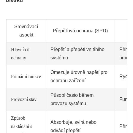
blesku
Srovnávací
Přepěťová ochrana (SPD)
aspekt
Hlavní cíl
Přepětí a přepětí vnitřního
Přímé 
ochrany
systému
proud
Omezuje úrovně napětí pro
Primární funkce
Rychle
ochranu zařízení
Působí často během
Provozní stav
Funguj
provozu systému
Způsob
Absorbuje, svírá nebo
nakládání s
Přímo
odvádí přepětí