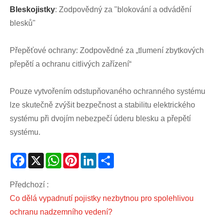
Bleskojistky
: Zodpovědný za "blokování a odvádění
blesků"
Přepěťové ochrany: Zodpovědné za „tlumení zbytkových
přepětí a ochranu citlivých zařízení“
Pouze vytvořením odstupňovaného ochranného systému
lze skutečně zvýšit bezpečnost a stabilitu elektrického
systému při dvojím nebezpečí úderu blesku a přepětí
systému.
Facebook
X
WhatsApp
Pinterest
LinkedIn
Share
Předchozí :
Co dělá vypadnutí pojistky nezbytnou pro spolehlivou
ochranu nadzemního vedení?